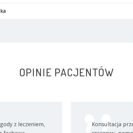
ska
OPINIE PACJENTÓW
gody z leczeniem,
Konsultacja prz
ła fachowa,
rzeczowy, pomoc