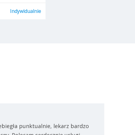
Indywidualnie
ebiegła punktualnie, lekarz bardzo
ny. Polecam serdecznie usługi