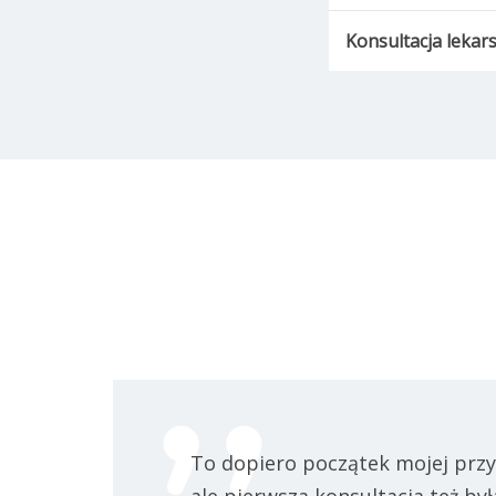
Konsultacja lekar
To dopiero początek mojej przy
ale pierwsza konsultacja też by