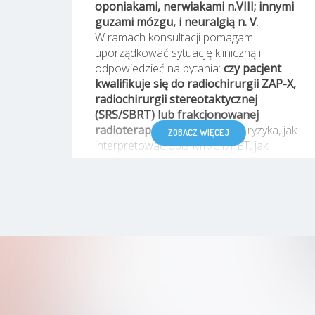
oponiakami, nerwiakami n.VIII; innymi
guzami mózgu, i neuralgią n. V
.
W ramach konsultacji pomagam
uporządkować sytuację kliniczną i
odpowiedzieć na pytania:
czy pacjent
kwalifikuje się do radiochirurgii ZAP-X,
radiochirurgii stereotaktycznej
(SRS/SBRT) lub frakcjonowanej
radioterapii
, jakie są korzyści i ryzyka, jak
ZOBACZ WIĘCEJ
interpretować opis MR/CT/PET, jak
planować kontrolę obrazową oraz jak
łączyć leczenie miejscowe z terapią
systemową (np. immunoterapia/terapie
celowane/chemioterapia – zależnie od
rozpoznania).
Pracuję w środowisku
wielodyscyplinarnym (konsylia), a w
rozmowie stawiam na zrozumiałe
wyjaśnienie planu postępowania oraz
możliwych scenariuszy.