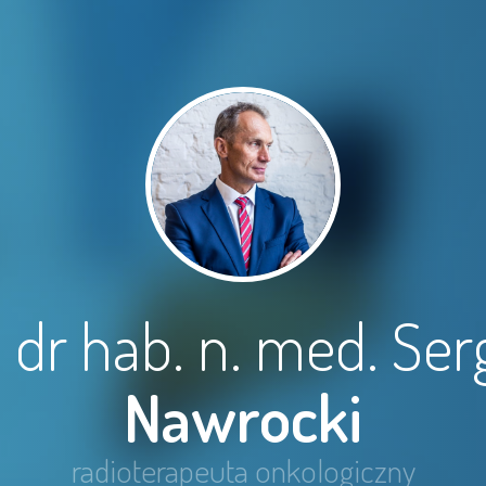
. dr hab. n. med. Ser
Nawrocki
radioterapeuta onkologiczny