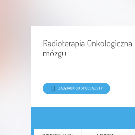
Konsultacje mogą dotyczyć
: kwalifikacji
do radioterapii/radiochirurgii, drugiej
opinii, omówienia wyników badań i
dokumentacji, przygotowania do leczenia
oraz interpretacji zaleceń z różnych
ośrodków.
Radioterapia Onkologiczna i
mózgu
ZADZWOŃ DO SPECJALISTY